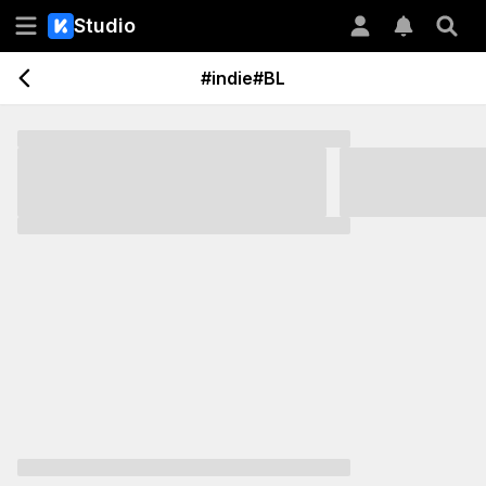
Studio
#indie#BL